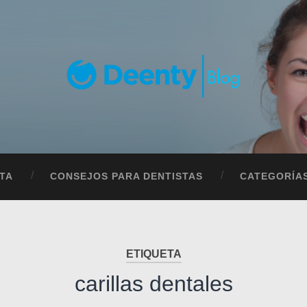
TA
CONSEJOS PARA DENTISTAS
CATEGORÍA
ETIQUETA
carillas dentales