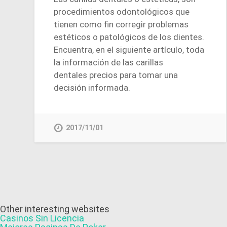
procedimientos odontológicos que
tienen como fin corregir problemas
estéticos o patológicos de los dientes.
Encuentra, en el siguiente artículo, toda
la información de las carillas
dentales precios para tomar una
decisión informada.
2017/11/01
Other interesting websites
Casinos Sin Licencia