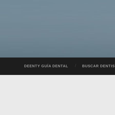
DEENTY GUÍA DENTAL
BUSCAR DENTIS