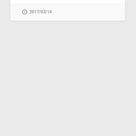
2017/03/14