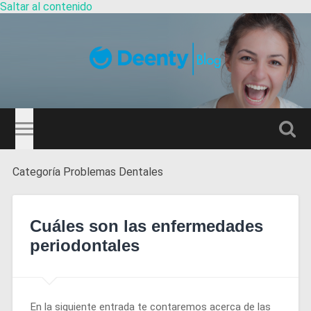
Saltar al contenido
Guía
Dentistas
Altern
el
camp
de
Categoría
Problemas Dentales
búsqu
Cuáles son las enfermedades
periodontales
En la siguiente entrada te contaremos acerca de las