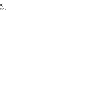
o)
sto)