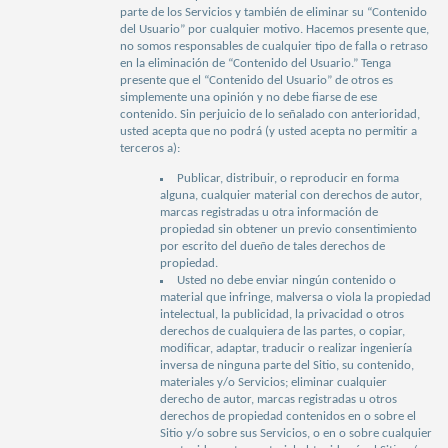
parte de los Servicios y también de eliminar su “Contenido
del Usuario” por cualquier motivo. Hacemos presente que,
no somos responsables de cualquier tipo de falla o retraso
en la eliminación de “Contenido del Usuario.” Tenga
presente que el “Contenido del Usuario” de otros es
simplemente una opinión y no debe fiarse de ese
contenido. Sin perjuicio de lo señalado con anterioridad,
usted acepta que no podrá (y usted acepta no permitir a
terceros a):
Publicar, distribuir, o reproducir en forma
alguna, cualquier material con derechos de autor,
marcas registradas u otra información de
propiedad sin obtener un previo consentimiento
por escrito del dueño de tales derechos de
propiedad.
Usted no debe enviar ningún contenido o
material que infringe, malversa o viola la propiedad
intelectual, la publicidad, la privacidad o otros
derechos de cualquiera de las partes, o copiar,
modificar, adaptar, traducir o realizar ingeniería
inversa de ninguna parte del Sitio, su contenido,
materiales y/o Servicios; eliminar cualquier
derecho de autor, marcas registradas u otros
derechos de propiedad contenidos en o sobre el
Sitio y/o sobre sus Servicios, o en o sobre cualquier