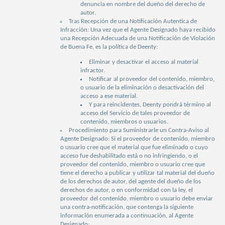
denuncia en nombre del dueño del derecho de
autor.
Tras Recepción de una Notificación Autentica de
Infracción: Una vez que el Agente Designado haya recibido
una Recepción Adecuada de una Notificación de Violación
de Buena Fe, es la política de Deenty:
Eliminar y desactivar el acceso al material
infractor.
Notificar al proveedor del contenido, miembro,
o usuario de la eliminación o desactivación del
acceso a ese material.
Y para reincidentes, Deenty pondrá término al
acceso del Servicio de tales proveedor de
contenido, miembros o usuarios.
Procedimiento para Suministrarle un Contra-Aviso al
Agente Designado: Si el proveedor de contenido, miembro
o usuario cree que el material que fue eliminado o cuyo
acceso fue deshabilitado está o no infringiendo, o el
proveedor del contenido, miembro o usuario cree que
tiene el derecho a publicar y utilizar tal material del dueño
de los derechos de autor, del agente del dueño de los
derechos de autor, o en conformidad con la ley, el
proveedor del contenido, miembro o usuario debe enviar
una contra-notificación, que contenga la siguiente
información enumerada a continuación, al Agente
Designado: