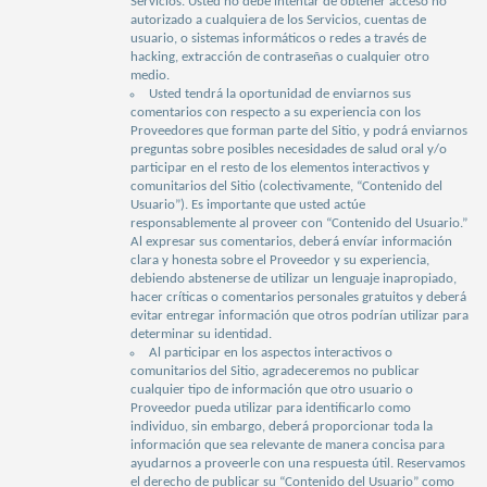
Servicios. Usted no debe intentar de obtener acceso no
autorizado a cualquiera de los Servicios, cuentas de
usuario, o sistemas informáticos o redes a través de
hacking, extracción de contraseñas o cualquier otro
medio.
Usted tendrá la oportunidad de enviarnos sus
comentarios con respecto a su experiencia con los
Proveedores que forman parte del Sitio, y podrá enviarnos
preguntas sobre posibles necesidades de salud oral y/o
participar en el resto de los elementos interactivos y
comunitarios del Sitio (colectivamente, “Contenido del
Usuario”). Es importante que usted actúe
responsablemente al proveer con “Contenido del Usuario.”
Al expresar sus comentarios, deberá envíar información
clara y honesta sobre el Proveedor y su experiencia,
debiendo abstenerse de utilizar un lenguaje inapropiado,
hacer críticas o comentarios personales gratuitos y deberá
evitar entregar información que otros podrían utilizar para
determinar su identidad.
Al participar en los aspectos interactivos o
comunitarios del Sitio, agradeceremos no publicar
cualquier tipo de información que otro usuario o
Proveedor pueda utilizar para identificarlo como
individuo, sin embargo, deberá proporcionar toda la
información que sea relevante de manera concisa para
ayudarnos a proveerle con una respuesta útil. Reservamos
el derecho de publicar su “Contenido del Usuario” como