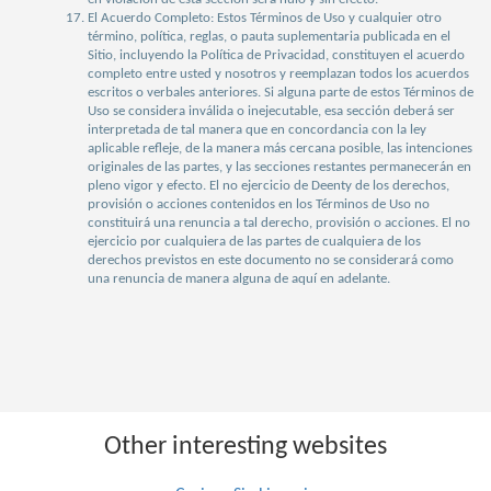
El Acuerdo Completo: Estos Términos de Uso y cualquier otro
término, política, reglas, o pauta suplementaria publicada en el
Sitio, incluyendo la Política de Privacidad, constituyen el acuerdo
completo entre usted y nosotros y reemplazan todos los acuerdos
escritos o verbales anteriores. Si alguna parte de estos Términos de
Uso se considera inválida o inejecutable, esa sección deberá ser
interpretada de tal manera que en concordancia con la ley
aplicable refleje, de la manera más cercana posible, las intenciones
originales de las partes, y las secciones restantes permanecerán en
pleno vigor y efecto. El no ejercicio de Deenty de los derechos,
provisión o acciones contenidos en los Términos de Uso no
constituirá una renuncia a tal derecho, provisión o acciones. El no
ejercicio por cualquiera de las partes de cualquiera de los
derechos previstos en este documento no se considerará como
una renuncia de manera alguna de aquí en adelante.
Other interesting websites