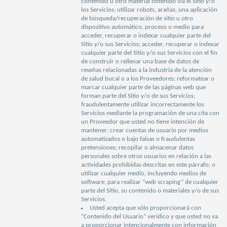
contenido u otro material obtenido vía el Sitio y/o
los Servicios; utilizar robots, arañas, una aplicación
de búsqueda/recuperación de sitio u otro
dispositivo automático, proceso o medio para
acceder, recuperar o indexar cualquier parte del
Sitio y/o sus Servicios; acceder, recuperar o indexar
cualquier parte del Sitio y/o sus Servicios con el fin
de construir o rellenar una base de datos de
reseñas relacionadas a la industria de la atención
de salud bucal o a los Proveedores; reformatear o
marcar cualquier parte de las páginas web que
forman parte del Sitio y/o de sus Servicios;
fraudulentamente utilizar incorrectamente los
Servicios mediante la programación de una cita con
un Proveedor que usted no tiene intención de
mantener; crear cuentas de usuario por medios
automatizados o bajo falsas o fraudulentas
pretensiones; recopilar o almacenar datos
personales sobre otros usuarios en relación a las
actividades prohibidas descritas en este párrafo; o
utilizar cualquier medio, incluyendo medios de
software, para realizar “web scraping” de cualquier
parte del Sitio, su contenido o materiales y/o de sus
Servicios.
Usted acepta que sólo proporcionará con
“Contenido del Usuario” verídico y que usted no va
a proporcionar intencionalmente con información