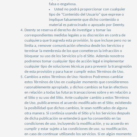
falsa o engañosa.
Usted no podrá proporcionar con cualquier
tipo de “Contenido del Usuario” que exprese o
implique falsamente que dicho contenido o
material es patrocinado o apoyado por Deenty.
Deenty se reserva el derecho de investigar y tomar las
correspondientes medidas legales a su discreción en contra de
cualquiera que trasgreda esta provisión, lo que incluye pero no se
limita a, remover comunicación ofensiva desde los Servicios y
terminar la membresía de los que cometieron la infracción o
bloquear su uso de los Servicios y/o el Sitio. Además nosotros
podremos tomar cualquier tipo de acción legal e implementar
cualquier tipo de soluciones técnicas para prevenir la transgresión
de esta provisión y para hacer cumplir estos Términos de Uso.
Cambios a estos Términos de Uso: Nostros Podremos cambiar
estos Términos de Uso en cualquier momento que consideremos
razonablemente apropiado, y dichos cambios se harán efectivos
en relación a todas las futuras transacciones sobre y en relación a
el Sitio y su uso del Sitio. Ante cualquier cambio a estos Términos
de Uso, publicaremos el acuerdo modificado en el Sitio; existiendo
la posibilidad que dichos cambios, le sean notificados de alguna
otra manera. Si continúa usando el Sitio y/o los Servicios después
de dicha publicación se entenderá que ha consentido en las
condiciones de uso, incluyendo la modificación, y su acuerdo en
cumplir y estar sujeto a las condiciones de uso, su modificación,
en caso de continuar utilizando los servicios. Si en algún momento