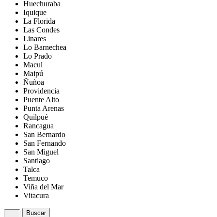
Huechuraba
Iquique
La Florida
Las Condes
Linares
Lo Barnechea
Lo Prado
Macul
Maipú
Ñuñoa
Providencia
Puente Alto
Punta Arenas
Quilpué
Rancagua
San Bernardo
San Fernando
San Miguel
Santiago
Talca
Temuco
Viña del Mar
Vitacura
Buscar