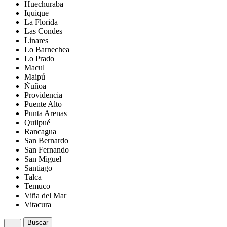
Huechuraba
Iquique
La Florida
Las Condes
Linares
Lo Barnechea
Lo Prado
Macul
Maipú
Ñuñoa
Providencia
Puente Alto
Punta Arenas
Quilpué
Rancagua
San Bernardo
San Fernando
San Miguel
Santiago
Talca
Temuco
Viña del Mar
Vitacura
Buscar