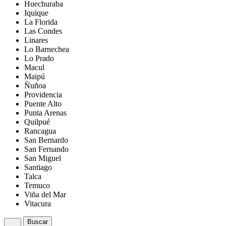
Huechuraba
Iquique
La Florida
Las Condes
Linares
Lo Barnechea
Lo Prado
Macul
Maipú
Ñuñoa
Providencia
Puente Alto
Punta Arenas
Quilpué
Rancagua
San Bernardo
San Fernando
San Miguel
Santiago
Talca
Temuco
Viña del Mar
Vitacura
Buscar