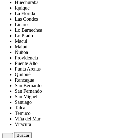
Huechuraba
Iquique
La Florida
Las Condes
Linares
Lo Barnechea
Lo Prado
Macul
Maipú
Ñuñoa
Providencia
Puente Alto
Punta Arenas
Quilpué
Rancagua
San Bernardo
San Fernando
San Miguel
Santiago
Talca
Temuco
Viña del Mar
Vitacura
Buscar