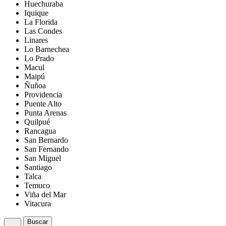
Huechuraba
Iquique
La Florida
Las Condes
Linares
Lo Barnechea
Lo Prado
Macul
Maipú
Ñuñoa
Providencia
Puente Alto
Punta Arenas
Quilpué
Rancagua
San Bernardo
San Fernando
San Miguel
Santiago
Talca
Temuco
Viña del Mar
Vitacura
Buscar