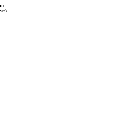
o)
sto)