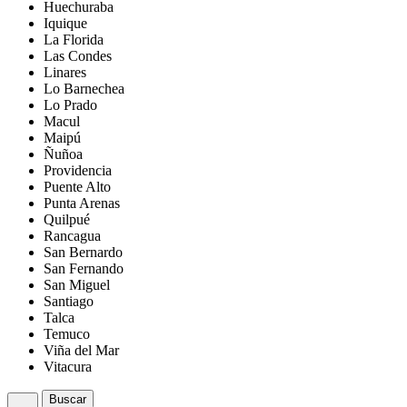
Huechuraba
Iquique
La Florida
Las Condes
Linares
Lo Barnechea
Lo Prado
Macul
Maipú
Ñuñoa
Providencia
Puente Alto
Punta Arenas
Quilpué
Rancagua
San Bernardo
San Fernando
San Miguel
Santiago
Talca
Temuco
Viña del Mar
Vitacura
Buscar