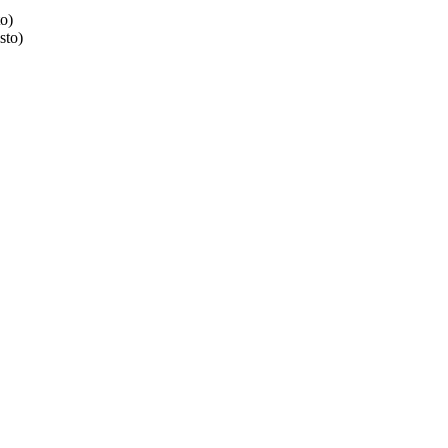
o)
sto)