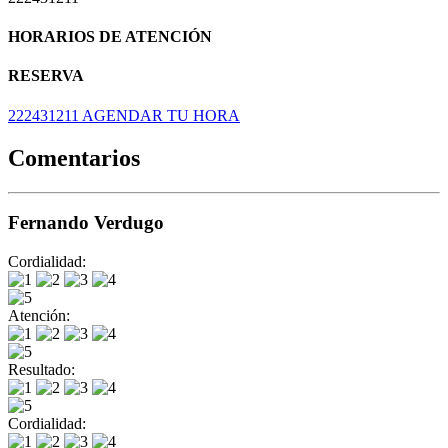
HORARIOS DE ATENCIÓN
RESERVA
222431211
AGENDAR TU HORA
Comentarios
Fernando Verdugo
Cordialidad:
Atención:
Resultado:
Cordialidad: