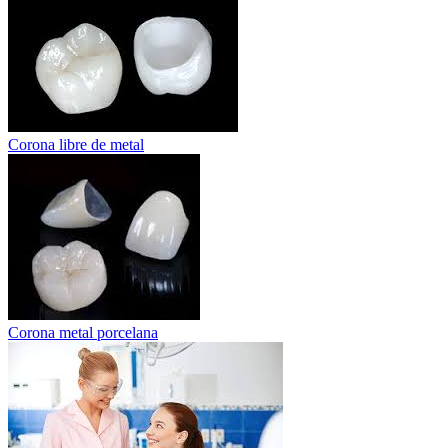
Corona libre de metal
Corona metal porcelana