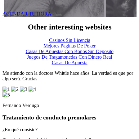
AGENDAR TU HORA
Other interesting websites
Casinos Sin Licencia
Mejores Paginas De Poker
Casas De Apuestas Con Bonos Sin Deposito
Juegos De Tragamonedas Con Dinero Real
Casas De Apuesta
Me atiendo con la doctora Whittle hace años. La verdad es que por
algo será. Gracias
Fernando Verdugo
Tratamiento de conducto premolares
¿En qué consiste?