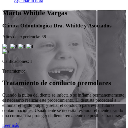
Agendar tu hora
Marta Whittle Vargas
Clínica Odontologica Dra. Whittle y Asociados
Años de experiencia: 38
Calificaciones: 1
Tratamiento:
Tratamiento de conducto premolares
Cuando la pulpa del diente se infecta o se inflama permanentemente
es necesario realizar este procedimiento. El dentista procederá a
eliminar el tejido pulpar y sellar el conducto para evitar futuras
contaminaciones. Usualmente se necesita restaurar el diente usando
una corona para proteger el diente remanente de posibles fracturas.
Leer más