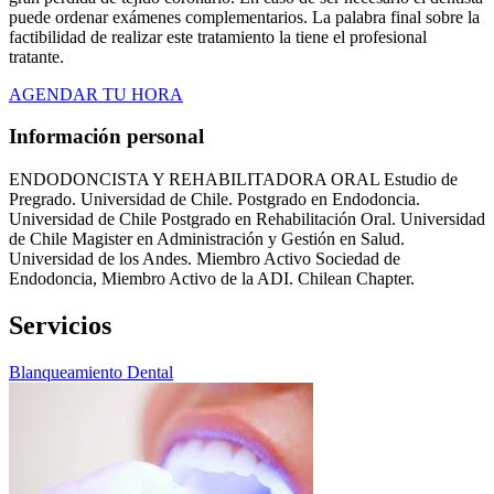
puede ordenar exámenes complementarios. La palabra final sobre la
factibilidad de realizar este tratamiento la tiene el profesional
tratante.
AGENDAR TU HORA
Información personal
ENDODONCISTA Y REHABILITADORA ORAL Estudio de
Pregrado. Universidad de Chile. Postgrado en Endodoncia.
Universidad de Chile Postgrado en Rehabilitación Oral. Universidad
de Chile Magister en Administración y Gestión en Salud.
Universidad de los Andes. Miembro Activo Sociedad de
Endodoncia, Miembro Activo de la ADI. Chilean Chapter.
Servicios
Blanqueamiento Dental