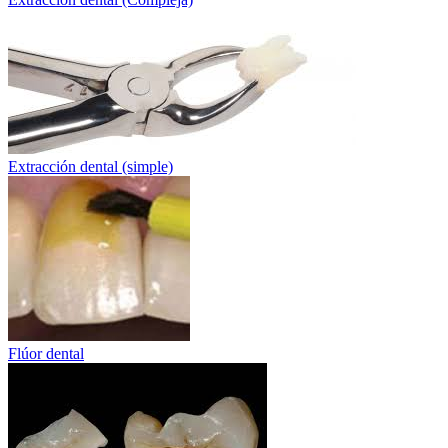
Extracción dental (simple)
Flúor dental