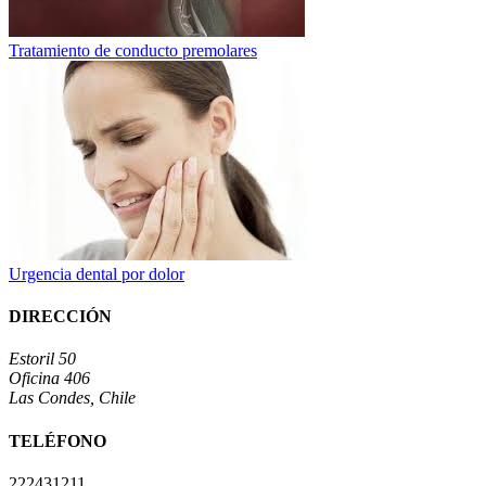
Tratamiento de conducto premolares
Urgencia dental por dolor
DIRECCIÓN
Estoril 50
Oficina 406
Las Condes, Chile
TELÉFONO
222431211