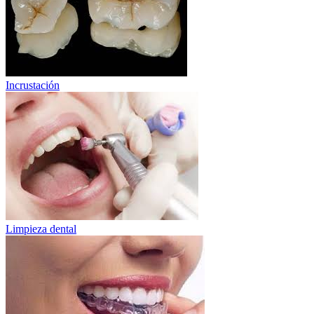
Incrustación
Limpieza dental