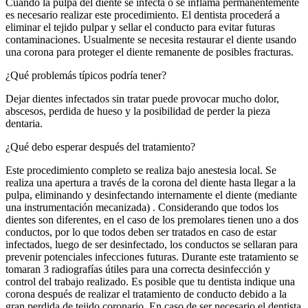
Cuando la pulpa del diente se infecta o se inflama permanentemente
es necesario realizar este procedimiento. El dentista procederá a
eliminar el tejido pulpar y sellar el conducto para evitar futuras
contaminaciones. Usualmente se necesita restaurar el diente usando
una corona para proteger el diente remanente de posibles fracturas.
¿Qué problemás típicos podría tener?
Dejar dientes infectados sin tratar puede provocar mucho dolor,
abscesos, perdida de hueso y la posibilidad de perder la pieza
dentaria.
¿Qué debo esperar después del tratamiento?
Este procedimiento completo se realiza bajo anestesia local. Se
realiza una apertura a través de la corona del diente hasta llegar a la
pulpa, eliminando y desinfectando internamente el diente (mediante
una instrumentación mecanizada) . Considerando que todos los
dientes son diferentes, en el caso de los premolares tienen uno a dos
conductos, por lo que todos deben ser tratados en caso de estar
infectados, luego de ser desinfectado, los conductos se sellaran para
prevenir potenciales infecciones futuras. Durante este tratamiento se
tomaran 3 radiografías útiles para una correcta desinfección y
control del trabajo realizado. Es posible que tu dentista indique una
corona después de realizar el tratamiento de conducto debido a la
gran perdida de tejido coronario. En caso de ser necesario el dentista