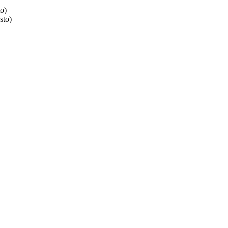
o)
sto)