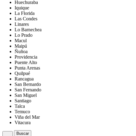
Huechuraba
Iquique
La Florida
Las Condes
Linares
Lo Barnechea
Lo Prado
Macul
Maipú
Ñuñoa
Providencia
Puente Alto
Punta Arenas
Quilpué
Rancagua
San Bernardo
San Fernando
San Miguel
Santiago
Talca
Temuco
Viña del Mar
Vitacura
Buscar