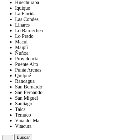
Huechuraba
Iquique
La Florida
Las Condes
Linares
Lo Barnechea
Lo Prado
Macul
Maipú
Ñuñoa
Providencia
Puente Alto
Punta Arenas
Quilpué
Rancagua
San Bernardo
San Fernando
San Miguel
Santiago
Talca
Temuco
Viña del Mar
Vitacura
Buscar