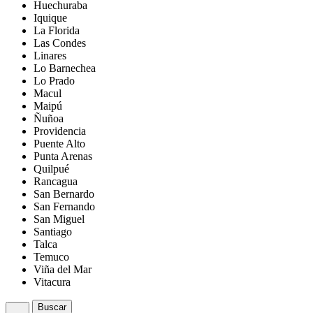
Huechuraba
Iquique
La Florida
Las Condes
Linares
Lo Barnechea
Lo Prado
Macul
Maipú
Ñuñoa
Providencia
Puente Alto
Punta Arenas
Quilpué
Rancagua
San Bernardo
San Fernando
San Miguel
Santiago
Talca
Temuco
Viña del Mar
Vitacura
Buscar