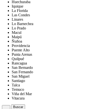
Huechuraba
Iquique
La Florida
Las Condes
Linares
Lo Barnechea
Lo Prado
Macul
Maipú
Ñuñoa
Providencia
Puente Alto
Punta Arenas
Quilpué
Rancagua
San Bernardo
San Fernando
San Miguel
Santiago
Talca
Temuco
Viña del Mar
Vitacura
Buscar