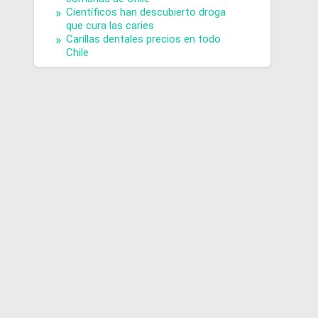
Científicos han descubierto droga
que cura las caries
Carillas dentales precios en todo
Chile