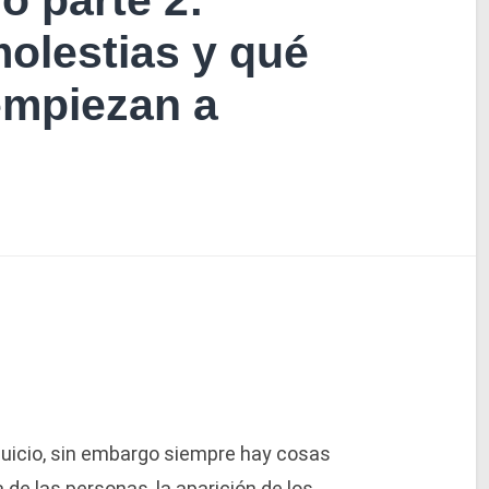
o parte 2:
 molestias y qué
empiezan a
juicio, sin embargo siempre hay cosas
de las personas, la aparición de los