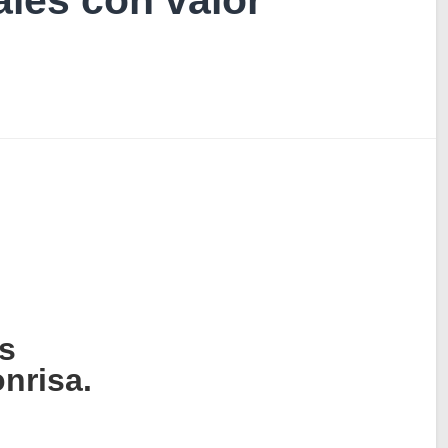
ales con valor
es
nrisa.