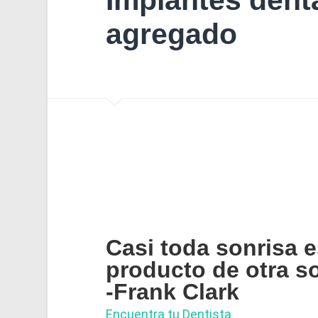
Implantes dent
agregado
Casi toda sonrisa 
producto de otra so
-Frank Clark
Encuentra tu Dentista