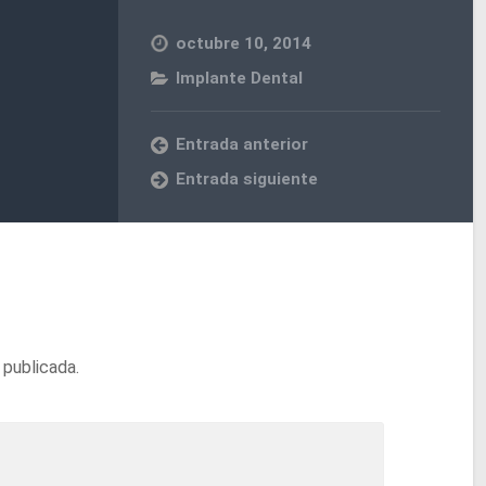
octubre 10, 2014
Implante Dental
Entrada anterior
Entrada siguiente
o
 publicada.