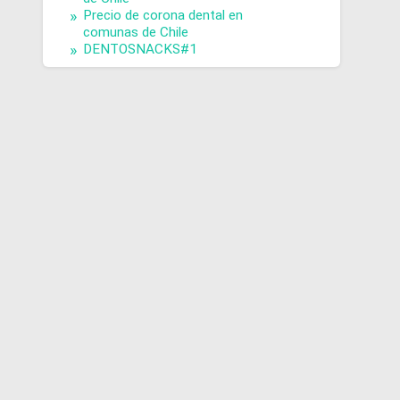
Precio de corona dental en
comunas de Chile
DENTOSNACKS#1