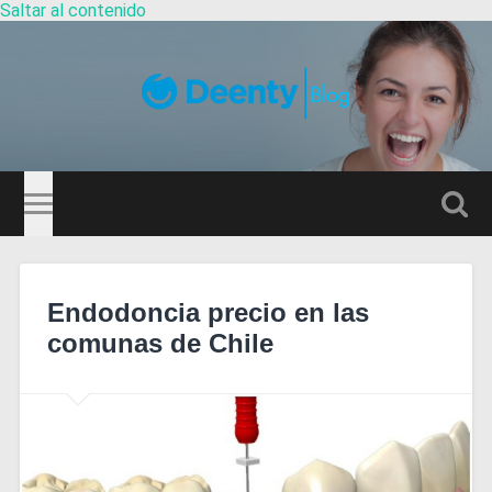
Saltar al contenido
Guía
Dentistas
Altern
el
camp
de
búsqu
Endodoncia precio en las
comunas de Chile