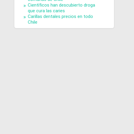
Científicos han descubierto droga
que cura las caries
Carillas dentales precios en todo
Chile