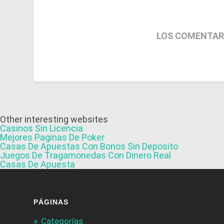
LOS COMENTAR
Other interesting websites
Casinos Sin Licencia
Mejores Paginas De Poker
Casas De Apuestas Con Bonos Sin Deposito
Juegos De Tragamonedas Con Dinero Real
Casas De Apuesta
PÁGINAS
Categorías