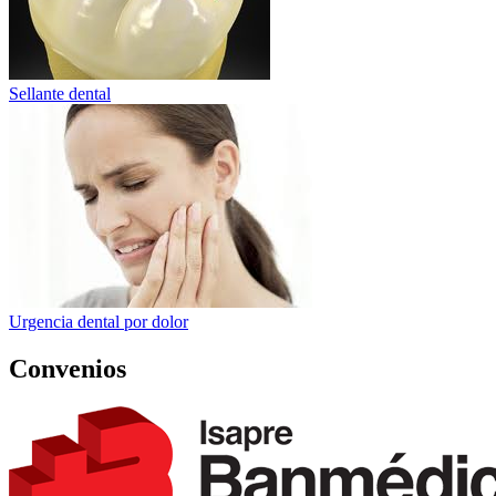
Sellante dental
Urgencia dental por dolor
Convenios