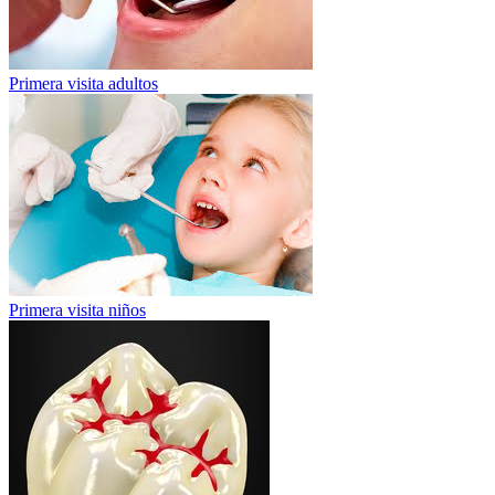
Primera visita adultos
Primera visita niños