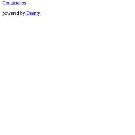
Contáctanos
powered by
Deenty