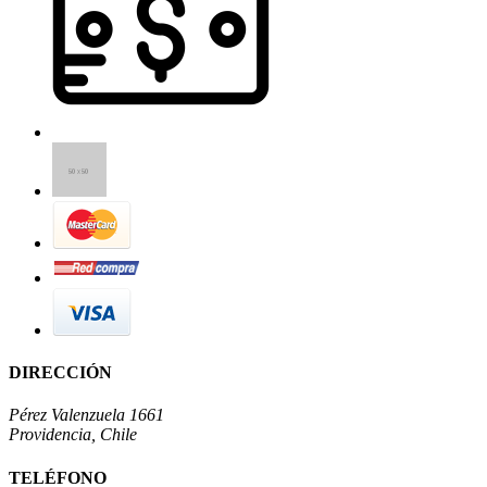
DIRECCIÓN
Pérez Valenzuela 1661
Providencia, Chile
TELÉFONO