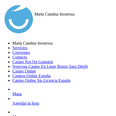
María Catalina Inostroza
María Catalina Inostroza
Servicios
Convenios
Contacto
Casino Not On Gamstop
Nouveau Casino En Ligne Bonus Sans Dépôt
Casino Online
Casinos Online España
Casino Online Sin Licencia España
Mapa
Agendar tu hora